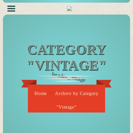
CATEGORY
"VINTAGE"
Home
Archive by Category
"Vintage"