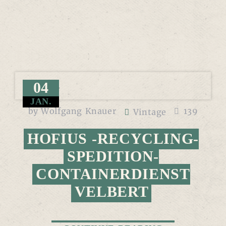
04
JAN.
by
Wolfgang Knauer
139
Vintage
HOFIUS -RECYCLING-
SPEDITION-
CONTAINERDIENST
VELBERT