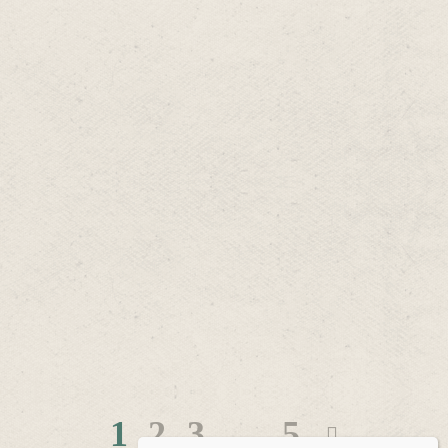
1
2
3
…
5