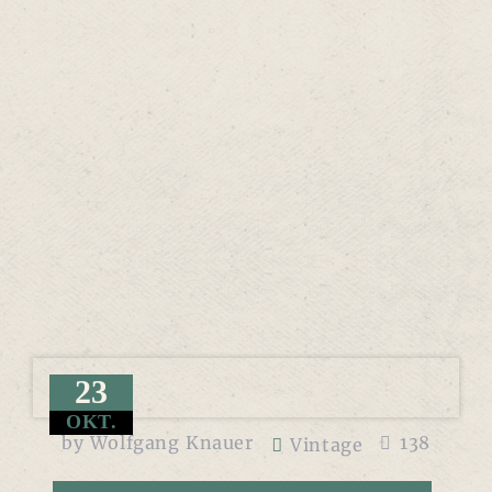
23
OKT.
by
Wolfgang Knauer
138
Vintage