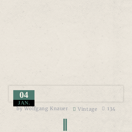
04
JAN.
by
Wolfgang Knauer
134
Vintage