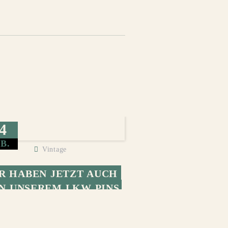
4
B.
Vintage
R HABEN JETZT AUCH 
N UNSEREM LKW PINS