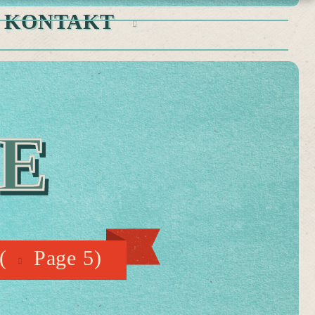
KONTAKT
E
(
Page 5)