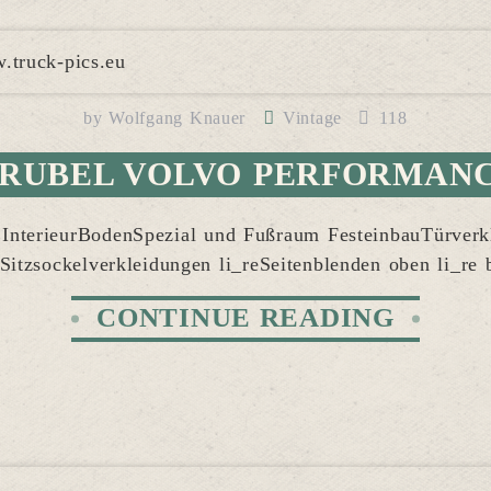
by
Wolfgang Knauer
Vintage
118
RUBEL VOLVO PERFORMAN
 InterieurBodenSpezial und Fußraum FesteinbauTürverkl
eSitzsockelverkleidungen li_reSeitenblenden oben li_re
CONTINUE READING