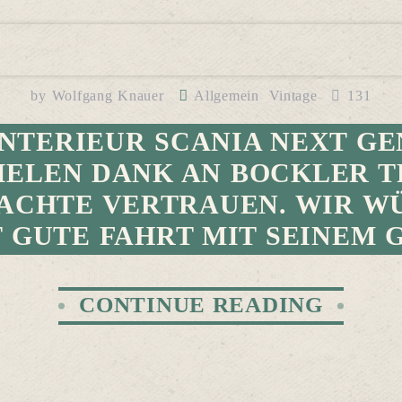
by
Wolfgang Knauer
Allgemein
Vintage
131
INTERIEUR SCANIA NEXT GE
IELEN DANK AN BOCKLER T
CHTE VERTRAUEN. WIR W
 GUTE FAHRT MIT SEINEM 
CONTINUE READING