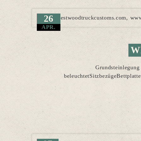
26
APR.
W
Grundsteinlegung
beleuchtetSitzbezügeBettplatt