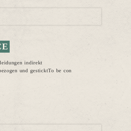
CE
eidungen indirekt
 bezogen und gesticktTo be con