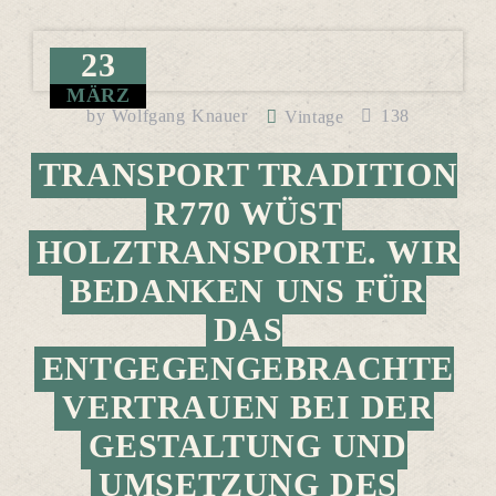
23
MÄRZ
by
Wolfgang Knauer
138
Vintage
TRANSPORT TRADITION
R770 WÜST
HOLZTRANSPORTE. WIR
BEDANKEN UNS FÜR
DAS
ENTGEGENGEBRACHTE
VERTRAUEN BEI DER
GESTALTUNG UND
UMSETZUNG DES