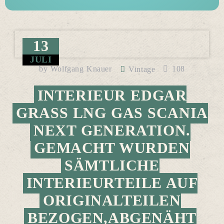
13
JULI
by
Wolfgang Knauer
108
Vintage
INTERIEUR EDGAR
GRASS LNG GAS SCANIA
NEXT GENERATION.
GEMACHT WURDEN
SÄMTLICHE
INTERIEURTEILE AUF
ORIGINALTEILEN
BEZOGEN,ABGENÄHT