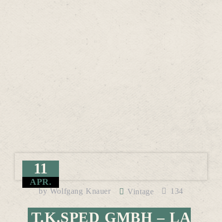
11
APR.
by
Wolfgang Knauer
134
Vintage
T.K.SPED GMBH – LA