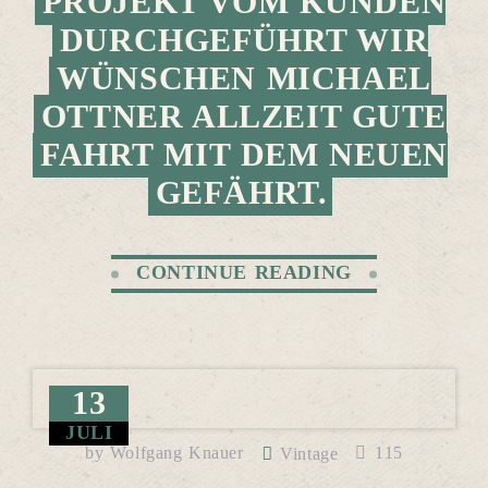
OJEKT VOM KUNDEN DU
RCHGEFÜHRT WIR WÜ
NSCHEN MICHAEL OT
TNER ALLZEIT GUTE FA
HRT MIT DEM NEUEN GE
FÄHRT.
CONTINUE READING
13
JULI
by
Wolfgang Knauer
115
Vintage