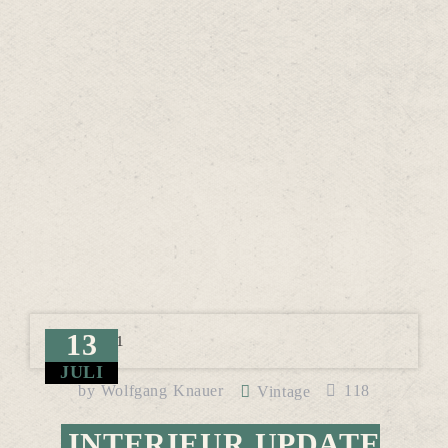
13
JULI
by
Wolfgang Knauer
118
Vintage
INTERIEUR UPDATE