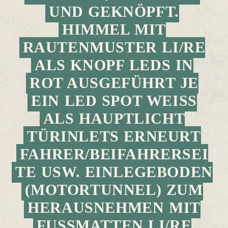
UND GEKNÖPFT.
HIMMEL MIT
RAUTENMUSTER LI/RE
ALS KNOPF LEDS IN
ROT AUSGEFÜHRT JE
EIN LED SPOT WEISS A
LS HAUPTLICHT T
ÜRINLETS ERNEURT F
AHRER/BEIFAHRERSEIT
E USW. EINLEGEBODEN (
MOTORTUNNEL) ZUM H
ERAUSNEHMEN MIT F
USSMATTEN LI/RE GA