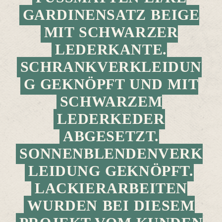
RDINENSATZ BEIGE MI
T SCHWARZER LE
DERKANTE. SC
HRANKVERKLEIDUNG
GEKNÖPFT UND MIT SC
HWARZEM LE
DERKEDER AB
GESETZT. SO
NNENBLENDENVERKLE
IDUNG GEKNÖPFT. LA
CKIERARBEITEN WU
RDEN BEI DIESEM PR