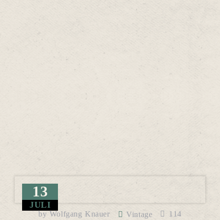
13
JULI
by
Wolfgang Knauer
114
Vintage