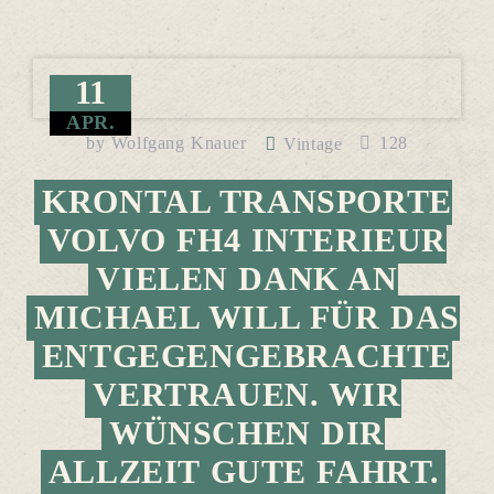
11
APR.
by
Wolfgang Knauer
128
Vintage
KRONTAL TRANSPORTE
VOLVO FH4 INTERIEUR
VIELEN DANK AN
MICHAEL WILL FÜR DAS
ENTGEGENGEBRACHTE
VERTRAUEN. WIR
WÜNSCHEN DIR
ALLZEIT GUTE FAHRT.